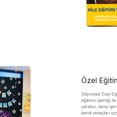
Özel Eğit
Odyomed Özel Eği
eğitimci işbirliği 
yaratıcı, ileriyi g
kendi amaçları içi