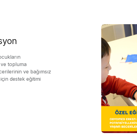
asyon
ocukların
ı ve topluma
erilerinin ve bağımsız
için destek eğitimi