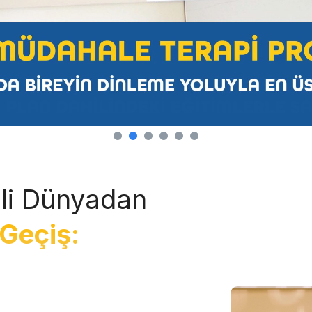
li Dünyadan
Geçiş: