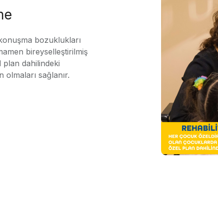
me
 konuşma bozuklukları
mamen bireyselleştirilmiş
 plan dahilindeki
n olmaları sağlanır.