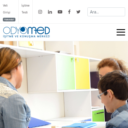
Veli
İşitme
Girişi
Testi
Yakında!