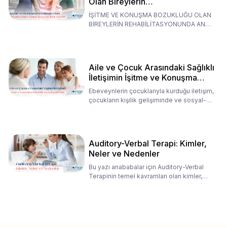
Olan Bireylerin
Rehabilitasyonunda Ana
İŞİTME VE KONUŞMA BOZUKLUĞU OLAN
Babaların Tutumları
BİREYLERİN REHABİLİTASYONUNDA ANA
BABALARIN TUTUMLARI EN BELİRLEYİC
Aile ve Çocuk Arasındaki Sağlıklı
İletişimin İşitme ve Konuşma
Rehabilitasyonundaki Rolü
Ebeveynlerin çocuklarıyla kurduğu iletişim,
çocukların kişilik gelişiminde ve sosyal-
duygusal süreç
Auditory-Verbal Terapi: Kimler,
Neler ve Nedenler
Bu yazı anababalar için Auditory-Verbal
Terapinin temel kavramları olan kimler,
neler ve nedenler üz