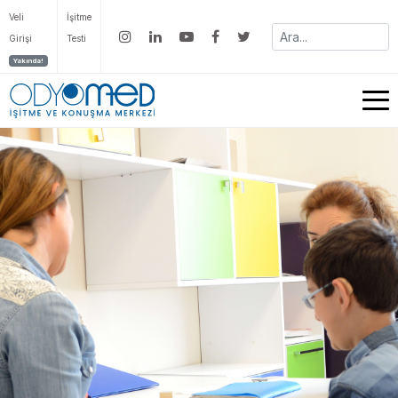
Veli
İşitme
Girişi
Testi
Yakında!