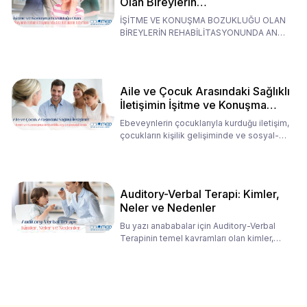
Olan Bireylerin
Rehabilitasyonunda Ana
İŞİTME VE KONUŞMA BOZUKLUĞU OLAN
Babaların Tutumları
BİREYLERİN REHABİLİTASYONUNDA ANA
BABALARIN TUTUMLARI EN BELİRLEYİC
Aile ve Çocuk Arasındaki Sağlıklı
İletişimin İşitme ve Konuşma
Rehabilitasyonundaki Rolü
Ebeveynlerin çocuklarıyla kurduğu iletişim,
çocukların kişilik gelişiminde ve sosyal-
duygusal süreç
Auditory-Verbal Terapi: Kimler,
Neler ve Nedenler
Bu yazı anababalar için Auditory-Verbal
Terapinin temel kavramları olan kimler,
neler ve nedenler üz