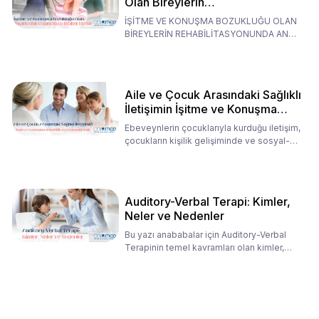
Olan Bireylerin
Rehabilitasyonunda Ana
İŞİTME VE KONUŞMA BOZUKLUĞU OLAN
Babaların Tutumları
BİREYLERİN REHABİLİTASYONUNDA ANA
BABALARIN TUTUMLARI EN BELİRLEYİC
Aile ve Çocuk Arasındaki Sağlıklı
İletişimin İşitme ve Konuşma
Rehabilitasyonundaki Rolü
Ebeveynlerin çocuklarıyla kurduğu iletişim,
çocukların kişilik gelişiminde ve sosyal-
duygusal süreç
Auditory-Verbal Terapi: Kimler,
Neler ve Nedenler
Bu yazı anababalar için Auditory-Verbal
Terapinin temel kavramları olan kimler,
neler ve nedenler üz