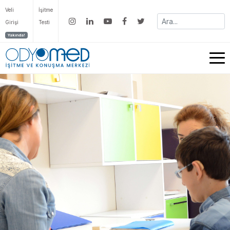
Veli
İşitme
Girişi
Testi
Yakında!