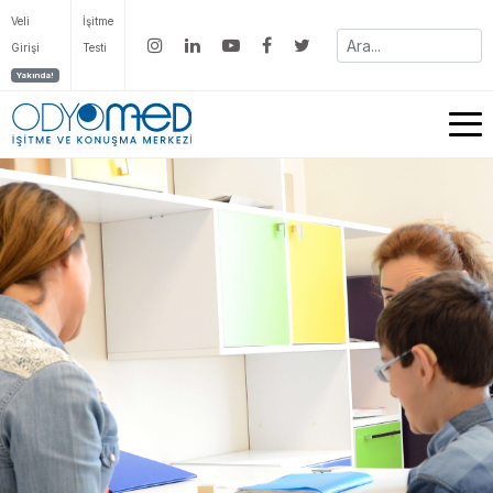
Veli
İşitme
Girişi
Testi
Yakında!