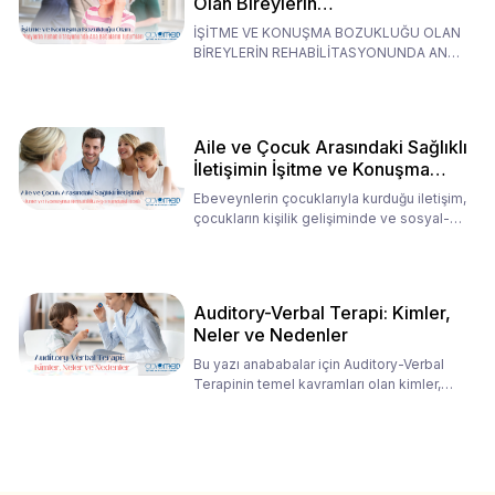
Olan Bireylerin
Rehabilitasyonunda Ana
İŞİTME VE KONUŞMA BOZUKLUĞU OLAN
Babaların Tutumları
BİREYLERİN REHABİLİTASYONUNDA ANA
BABALARIN TUTUMLARI EN BELİRLEYİC
Aile ve Çocuk Arasındaki Sağlıklı
İletişimin İşitme ve Konuşma
Rehabilitasyonundaki Rolü
Ebeveynlerin çocuklarıyla kurduğu iletişim,
çocukların kişilik gelişiminde ve sosyal-
duygusal süreç
Auditory-Verbal Terapi: Kimler,
Neler ve Nedenler
Bu yazı anababalar için Auditory-Verbal
Terapinin temel kavramları olan kimler,
neler ve nedenler üz