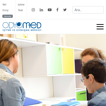
Veli
İşitme
Girişi
Testi
Yakında!