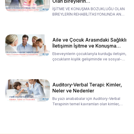
Olan Bireylerin
Rehabilitasyonunda Ana
İŞİTME VE KONUŞMA BOZUKLUĞU OLAN
Babaların Tutumları
BİREYLERİN REHABİLİTASYONUNDA ANA
BABALARIN TUTUMLARI EN BELİRLEYİC
Aile ve Çocuk Arasındaki Sağlıklı
İletişimin İşitme ve Konuşma
Rehabilitasyonundaki Rolü
Ebeveynlerin çocuklarıyla kurduğu iletişim,
çocukların kişilik gelişiminde ve sosyal-
duygusal süreç
Auditory-Verbal Terapi: Kimler,
Neler ve Nedenler
Bu yazı anababalar için Auditory-Verbal
Terapinin temel kavramları olan kimler,
neler ve nedenler üz