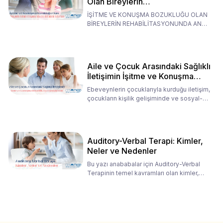
Olan Bireylerin
Rehabilitasyonunda Ana
İŞİTME VE KONUŞMA BOZUKLUĞU OLAN
Babaların Tutumları
BİREYLERİN REHABİLİTASYONUNDA ANA
BABALARIN TUTUMLARI EN BELİRLEYİC
Aile ve Çocuk Arasındaki Sağlıklı
İletişimin İşitme ve Konuşma
Rehabilitasyonundaki Rolü
Ebeveynlerin çocuklarıyla kurduğu iletişim,
çocukların kişilik gelişiminde ve sosyal-
duygusal süreç
Auditory-Verbal Terapi: Kimler,
Neler ve Nedenler
Bu yazı anababalar için Auditory-Verbal
Terapinin temel kavramları olan kimler,
neler ve nedenler üz