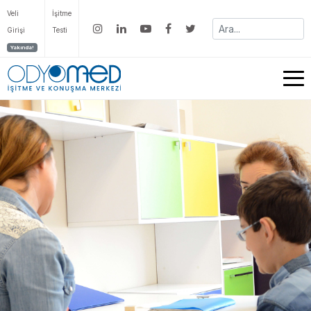
Veli
İşitme
Girişi
Testi
Yakında!