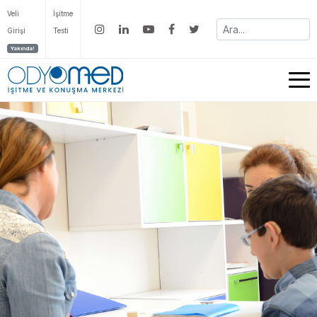
Veli
İşitme
Girişi
Testi
Yakında!