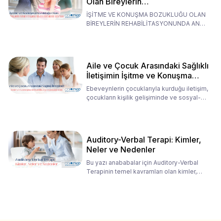
Olan Bireylerin
Rehabilitasyonunda Ana
İŞİTME VE KONUŞMA BOZUKLUĞU OLAN
Babaların Tutumları
BİREYLERİN REHABİLİTASYONUNDA ANA
BABALARIN TUTUMLARI EN BELİRLEYİC
Aile ve Çocuk Arasındaki Sağlıklı
İletişimin İşitme ve Konuşma
Rehabilitasyonundaki Rolü
Ebeveynlerin çocuklarıyla kurduğu iletişim,
çocukların kişilik gelişiminde ve sosyal-
duygusal süreç
Auditory-Verbal Terapi: Kimler,
Neler ve Nedenler
Bu yazı anababalar için Auditory-Verbal
Terapinin temel kavramları olan kimler,
neler ve nedenler üz