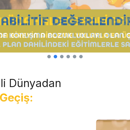
li Dünyadan
Geçiş: