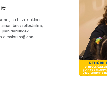
me
 konuşma bozuklukları
mamen bireyselleştirilmiş
 plan dahilindeki
n olmaları sağlanır.