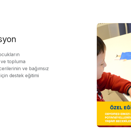
asyon
ocukların
ı ve topluma
erilerinin ve bağımsız
için destek eğitimi