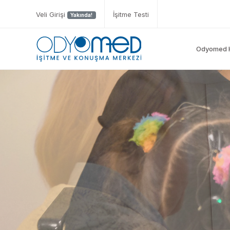
Veli Girişi
İşitme Testi
Yakında!
Odyomed 