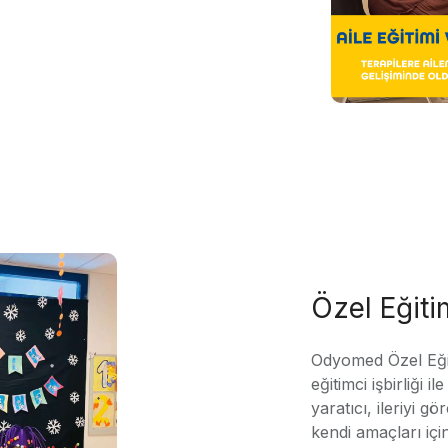
Özel Eğit
Odyomed Özel Eği
eğitimci işbirliği 
yaratıcı, ileriyi g
kendi amaçları içi