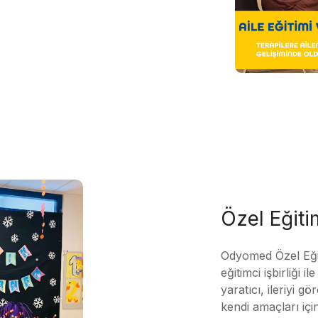
Özel Eğit
Odyomed Özel Eği
eğitimci işbirliği 
yaratıcı, ileriyi g
kendi amaçları içi