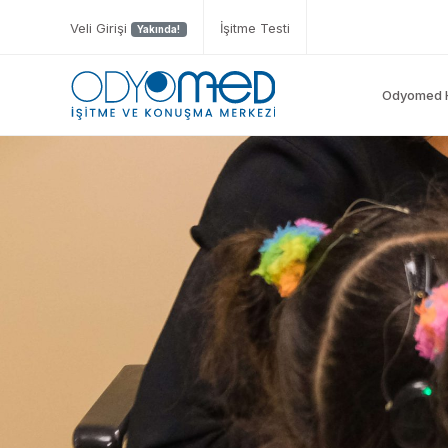
Veli Girişi
İşitme Testi
Yakında!
Odyomed 