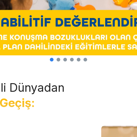
li Dünyadan
Geçiş: