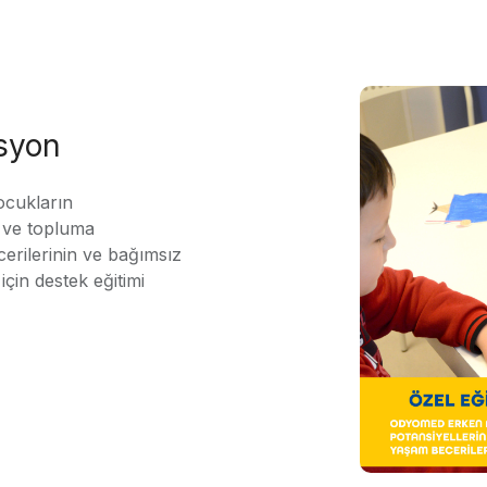
asyon
ocukların
ı ve topluma
erilerinin ve bağımsız
için destek eğitimi