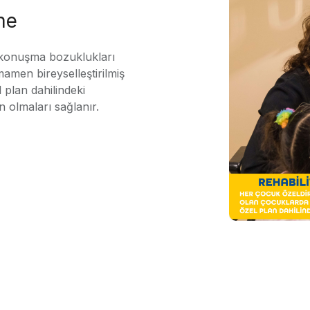
me
 konuşma bozuklukları
mamen bireyselleştirilmiş
 plan dahilindeki
n olmaları sağlanır.