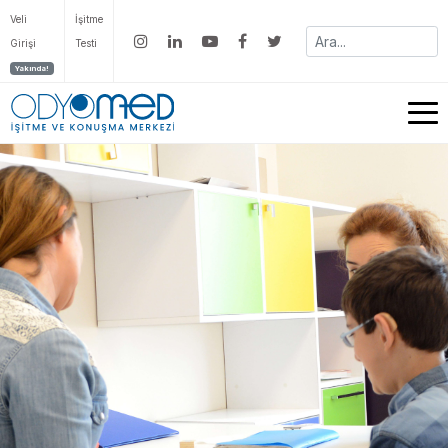
Veli
İşitme
Girişi
Testi
Yakında!