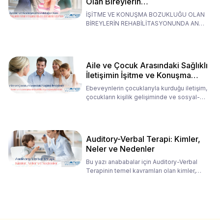
Olan Bireylerin
Rehabilitasyonunda Ana
İŞİTME VE KONUŞMA BOZUKLUĞU OLAN
Babaların Tutumları
BİREYLERİN REHABİLİTASYONUNDA ANA
BABALARIN TUTUMLARI EN BELİRLEYİC
Aile ve Çocuk Arasındaki Sağlıklı
İletişimin İşitme ve Konuşma
Rehabilitasyonundaki Rolü
Ebeveynlerin çocuklarıyla kurduğu iletişim,
çocukların kişilik gelişiminde ve sosyal-
duygusal süreç
Auditory-Verbal Terapi: Kimler,
Neler ve Nedenler
Bu yazı anababalar için Auditory-Verbal
Terapinin temel kavramları olan kimler,
neler ve nedenler üz