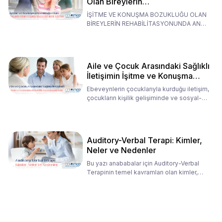
Olan Bireylerin
Rehabilitasyonunda Ana
İŞİTME VE KONUŞMA BOZUKLUĞU OLAN
Babaların Tutumları
BİREYLERİN REHABİLİTASYONUNDA ANA
BABALARIN TUTUMLARI EN BELİRLEYİC
Aile ve Çocuk Arasındaki Sağlıklı
İletişimin İşitme ve Konuşma
Rehabilitasyonundaki Rolü
Ebeveynlerin çocuklarıyla kurduğu iletişim,
çocukların kişilik gelişiminde ve sosyal-
duygusal süreç
Auditory-Verbal Terapi: Kimler,
Neler ve Nedenler
Bu yazı anababalar için Auditory-Verbal
Terapinin temel kavramları olan kimler,
neler ve nedenler üz