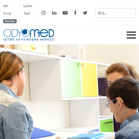
Veli
İşitme
Girişi
Testi
Yakında!