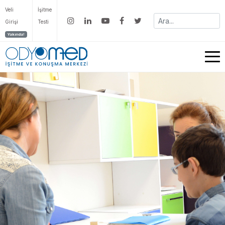
Veli
İşitme
Girişi
Testi
Yakında!