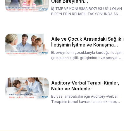
Olan Bireylerin
Rehabilitasyonunda Ana
İŞİTME VE KONUŞMA BOZUKLUĞU OLAN
Babaların Tutumları
BİREYLERİN REHABİLİTASYONUNDA ANA
BABALARIN TUTUMLARI EN BELİRLEYİC
Aile ve Çocuk Arasındaki Sağlıklı
İletişimin İşitme ve Konuşma
Rehabilitasyonundaki Rolü
Ebeveynlerin çocuklarıyla kurduğu iletişim,
çocukların kişilik gelişiminde ve sosyal-
duygusal süreç
Auditory-Verbal Terapi: Kimler,
Neler ve Nedenler
Bu yazı anababalar için Auditory-Verbal
Terapinin temel kavramları olan kimler,
neler ve nedenler üz