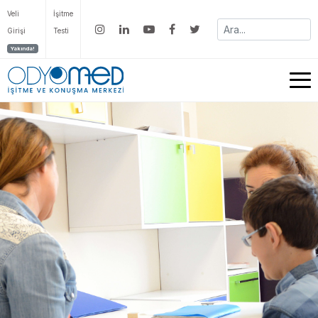
Veli
İşitme
Girişi
Testi
Yakında!