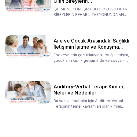
Olan Bireylerin
Rehabilitasyonunda Ana
İŞİTME VE KONUŞMA BOZUKLUĞU OLAN
Babaların Tutumları
BİREYLERİN REHABİLİTASYONUNDA ANA
BABALARIN TUTUMLARI EN BELİRLEYİC
Aile ve Çocuk Arasındaki Sağlıklı
İletişimin İşitme ve Konuşma
Rehabilitasyonundaki Rolü
Ebeveynlerin çocuklarıyla kurduğu iletişim,
çocukların kişilik gelişiminde ve sosyal-
duygusal süreç
Auditory-Verbal Terapi: Kimler,
Neler ve Nedenler
Bu yazı anababalar için Auditory-Verbal
Terapinin temel kavramları olan kimler,
neler ve nedenler üz