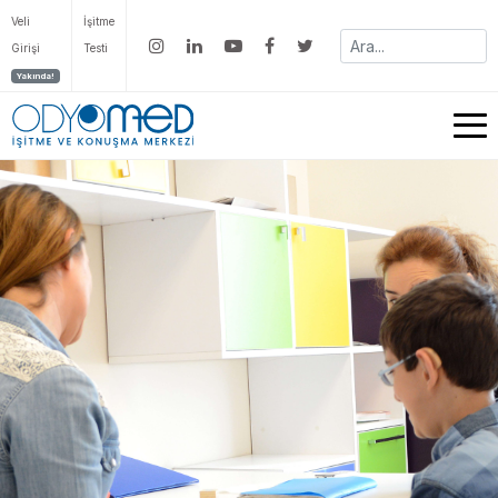
Veli
İşitme
Girişi
Testi
Yakında!