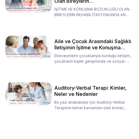
Olan Bireylerin
Rehabilitasyonunda Ana
İŞİTME VE KONUŞMA BOZUKLUĞU OLAN
Babaların Tutumları
BİREYLERİN REHABİLİTASYONUNDA ANA
BABALARIN TUTUMLARI EN BELİRLEYİC
Aile ve Çocuk Arasındaki Sağlıklı
İletişimin İşitme ve Konuşma
Rehabilitasyonundaki Rolü
Ebeveynlerin çocuklarıyla kurduğu iletişim,
çocukların kişilik gelişiminde ve sosyal-
duygusal süreç
Auditory-Verbal Terapi: Kimler,
Neler ve Nedenler
Bu yazı anababalar için Auditory-Verbal
Terapinin temel kavramları olan kimler,
neler ve nedenler üz