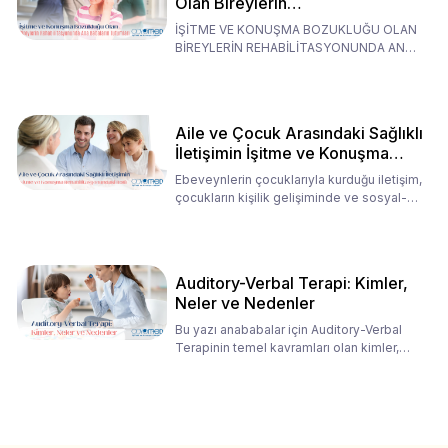
Olan Bireylerin
Rehabilitasyonunda Ana
İŞİTME VE KONUŞMA BOZUKLUĞU OLAN
Babaların Tutumları
BİREYLERİN REHABİLİTASYONUNDA ANA
BABALARIN TUTUMLARI EN BELİRLEYİC
Aile ve Çocuk Arasındaki Sağlıklı
İletişimin İşitme ve Konuşma
Rehabilitasyonundaki Rolü
Ebeveynlerin çocuklarıyla kurduğu iletişim,
çocukların kişilik gelişiminde ve sosyal-
duygusal süreç
Auditory-Verbal Terapi: Kimler,
Neler ve Nedenler
Bu yazı anababalar için Auditory-Verbal
Terapinin temel kavramları olan kimler,
neler ve nedenler üz