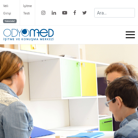
Veli
İşitme
Girişi
Testi
Yakında!