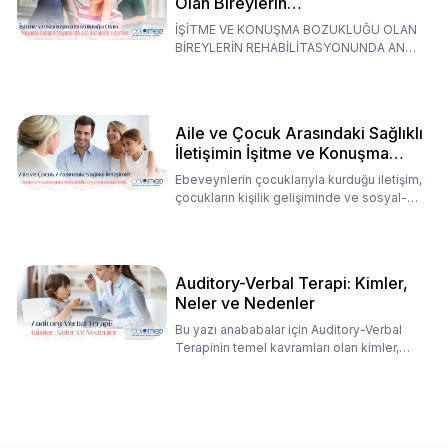
Olan Bireylerin
Rehabilitasyonunda Ana
İŞİTME VE KONUŞMA BOZUKLUĞU OLAN
Babaların Tutumları
BİREYLERİN REHABİLİTASYONUNDA ANA
BABALARIN TUTUMLARI EN BELİRLEYİC
Aile ve Çocuk Arasındaki Sağlıklı
İletişimin İşitme ve Konuşma
Rehabilitasyonundaki Rolü
Ebeveynlerin çocuklarıyla kurduğu iletişim,
çocukların kişilik gelişiminde ve sosyal-
duygusal süreç
Auditory-Verbal Terapi: Kimler,
Neler ve Nedenler
Bu yazı anababalar için Auditory-Verbal
Terapinin temel kavramları olan kimler,
neler ve nedenler üz