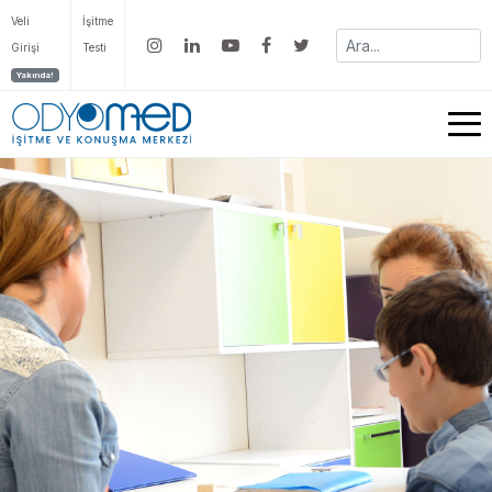
Veli
İşitme
Girişi
Testi
Yakında!