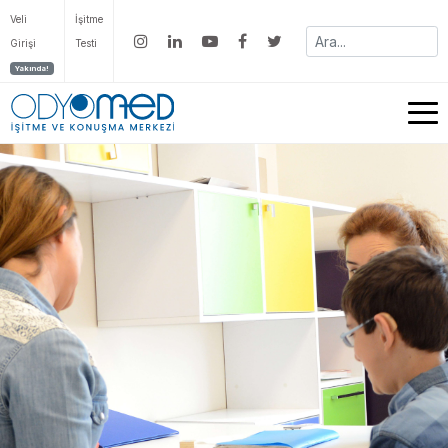
Veli
İşitme
Girişi
Testi
Yakında!