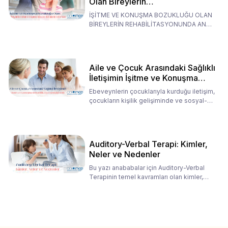
Olan Bireylerin
Rehabilitasyonunda Ana
İŞİTME VE KONUŞMA BOZUKLUĞU OLAN
Babaların Tutumları
BİREYLERİN REHABİLİTASYONUNDA ANA
BABALARIN TUTUMLARI EN BELİRLEYİC
Aile ve Çocuk Arasındaki Sağlıklı
İletişimin İşitme ve Konuşma
Rehabilitasyonundaki Rolü
Ebeveynlerin çocuklarıyla kurduğu iletişim,
çocukların kişilik gelişiminde ve sosyal-
duygusal süreç
Auditory-Verbal Terapi: Kimler,
Neler ve Nedenler
Bu yazı anababalar için Auditory-Verbal
Terapinin temel kavramları olan kimler,
neler ve nedenler üz