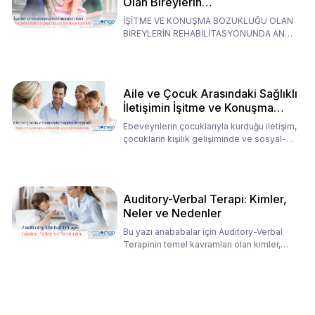
Olan Bireylerin
Rehabilitasyonunda Ana
İŞİTME VE KONUŞMA BOZUKLUĞU OLAN
Babaların Tutumları
BİREYLERİN REHABİLİTASYONUNDA ANA
BABALARIN TUTUMLARI EN BELİRLEYİC
Aile ve Çocuk Arasındaki Sağlıklı
İletişimin İşitme ve Konuşma
Rehabilitasyonundaki Rolü
Ebeveynlerin çocuklarıyla kurduğu iletişim,
çocukların kişilik gelişiminde ve sosyal-
duygusal süreç
Auditory-Verbal Terapi: Kimler,
Neler ve Nedenler
Bu yazı anababalar için Auditory-Verbal
Terapinin temel kavramları olan kimler,
neler ve nedenler üz