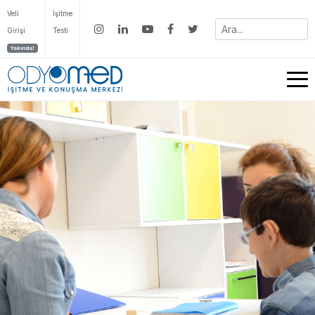
Veli
İşitme
Girişi
Testi
Yakında!