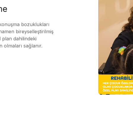
me
 konuşma bozuklukları
mamen bireyselleştirilmiş
 plan dahilindeki
n olmaları sağlanır.