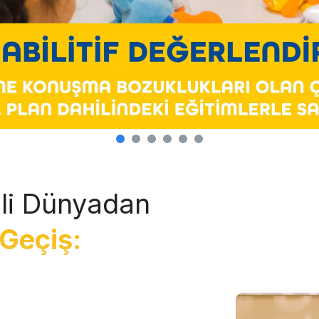
li Dünyadan
Geçiş: