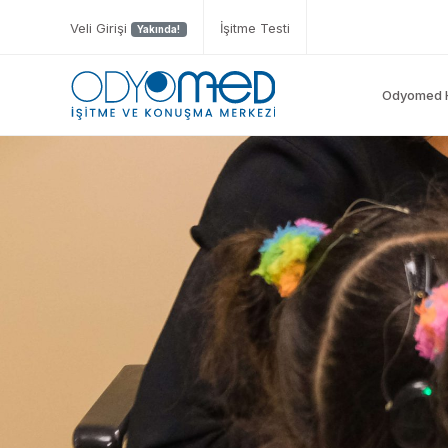
Veli Girişi
İşitme Testi
Yakında!
Odyomed 