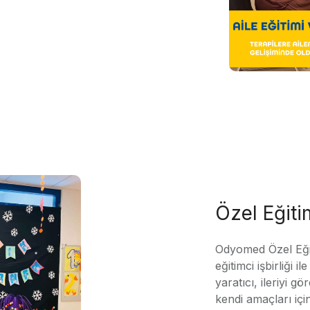
Özel Eğit
Odyomed Özel Eği
eğitimci işbirliği 
yaratıcı, ileriyi g
kendi amaçları içi