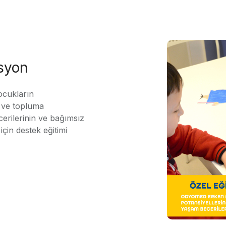
asyon
ocukların
ı ve topluma
erilerinin ve bağımsız
için destek eğitimi