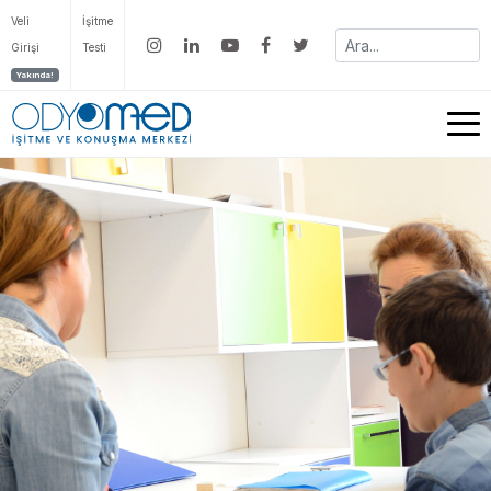
Veli
İşitme
Girişi
Testi
Yakında!