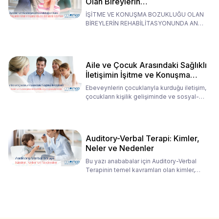
Olan Bireylerin
Rehabilitasyonunda Ana
İŞİTME VE KONUŞMA BOZUKLUĞU OLAN
Babaların Tutumları
BİREYLERİN REHABİLİTASYONUNDA ANA
BABALARIN TUTUMLARI EN BELİRLEYİC
Aile ve Çocuk Arasındaki Sağlıklı
İletişimin İşitme ve Konuşma
Rehabilitasyonundaki Rolü
Ebeveynlerin çocuklarıyla kurduğu iletişim,
çocukların kişilik gelişiminde ve sosyal-
duygusal süreç
Auditory-Verbal Terapi: Kimler,
Neler ve Nedenler
Bu yazı anababalar için Auditory-Verbal
Terapinin temel kavramları olan kimler,
neler ve nedenler üz