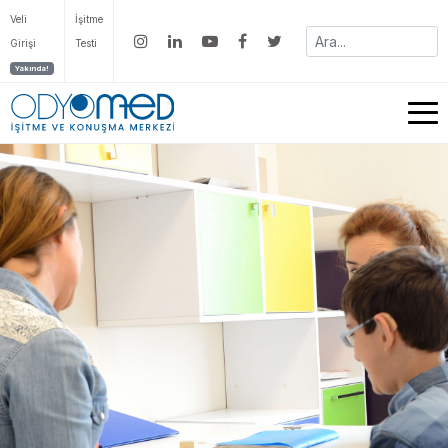
Veli
İşitme
Girişi
Testi
Yakında!