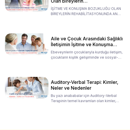
Olan Bireylerin
Rehabilitasyonunda Ana
İŞİTME VE KONUŞMA BOZUKLUĞU OLAN
Babaların Tutumları
BİREYLERİN REHABİLİTASYONUNDA ANA
BABALARIN TUTUMLARI EN BELİRLEYİC
Aile ve Çocuk Arasındaki Sağlıklı
İletişimin İşitme ve Konuşma
Rehabilitasyonundaki Rolü
Ebeveynlerin çocuklarıyla kurduğu iletişim,
çocukların kişilik gelişiminde ve sosyal-
duygusal süreç
Auditory-Verbal Terapi: Kimler,
Neler ve Nedenler
Bu yazı anababalar için Auditory-Verbal
Terapinin temel kavramları olan kimler,
neler ve nedenler üz