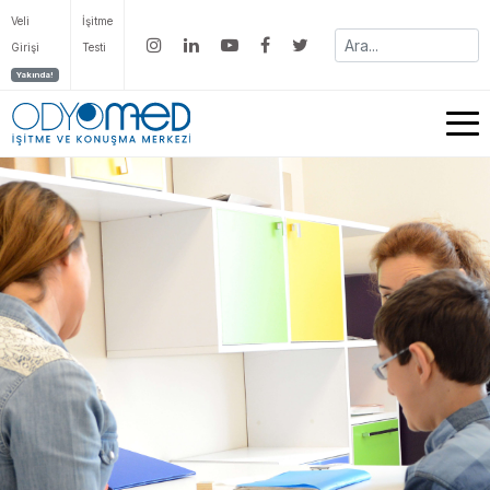
Veli
İşitme
Girişi
Testi
Yakında!