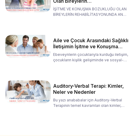
Olan Bireylerin
Rehabilitasyonunda Ana
İŞİTME VE KONUŞMA BOZUKLUĞU OLAN
Babaların Tutumları
BİREYLERİN REHABİLİTASYONUNDA ANA
BABALARIN TUTUMLARI EN BELİRLEYİC
Aile ve Çocuk Arasındaki Sağlıklı
İletişimin İşitme ve Konuşma
Rehabilitasyonundaki Rolü
Ebeveynlerin çocuklarıyla kurduğu iletişim,
çocukların kişilik gelişiminde ve sosyal-
duygusal süreç
Auditory-Verbal Terapi: Kimler,
Neler ve Nedenler
Bu yazı anababalar için Auditory-Verbal
Terapinin temel kavramları olan kimler,
neler ve nedenler üz