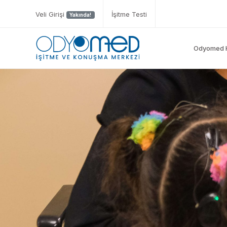
Veli Girişi
İşitme Testi
Yakında!
Odyomed 