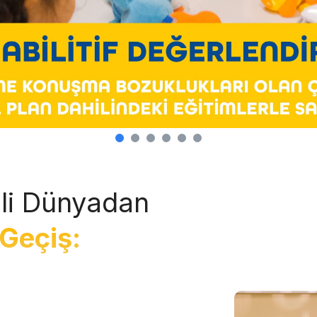
li Dünyadan
Geçiş: