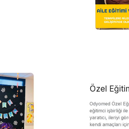
Özel Eğit
Odyomed Özel Eği
eğitimci işbirliği 
yaratıcı, ileriyi g
kendi amaçları içi