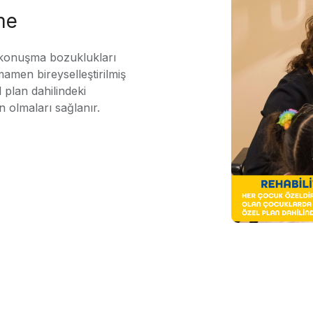
me
 konuşma bozuklukları
mamen bireyselleştirilmiş
 plan dahilindeki
n olmaları sağlanır.