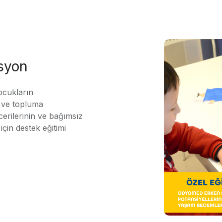
asyon
ocukların
ı ve topluma
erilerinin ve bağımsız
için destek eğitimi