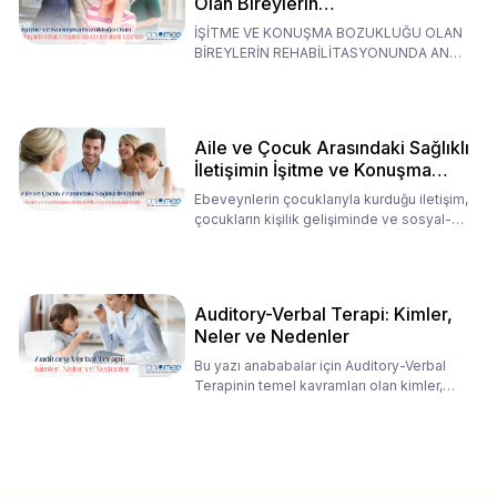
Olan Bireylerin
Rehabilitasyonunda Ana
İŞİTME VE KONUŞMA BOZUKLUĞU OLAN
Babaların Tutumları
BİREYLERİN REHABİLİTASYONUNDA ANA
BABALARIN TUTUMLARI EN BELİRLEYİC
Aile ve Çocuk Arasındaki Sağlıklı
İletişimin İşitme ve Konuşma
Rehabilitasyonundaki Rolü
Ebeveynlerin çocuklarıyla kurduğu iletişim,
çocukların kişilik gelişiminde ve sosyal-
duygusal süreç
Auditory-Verbal Terapi: Kimler,
Neler ve Nedenler
Bu yazı anababalar için Auditory-Verbal
Terapinin temel kavramları olan kimler,
neler ve nedenler üz