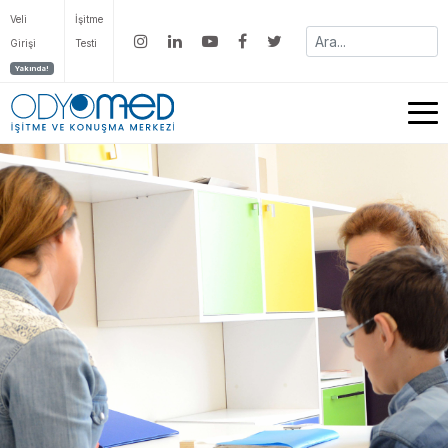
Veli
İşitme
Girişi
Testi
Yakında!