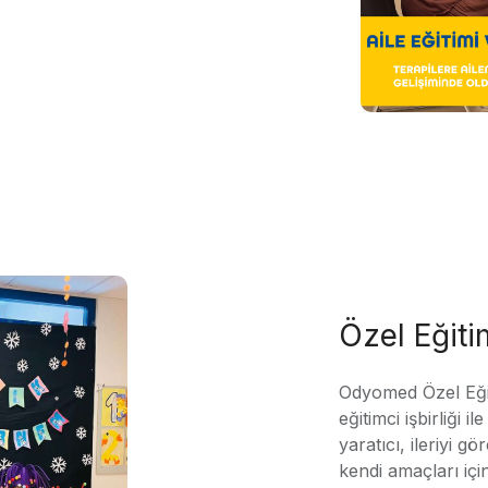
Özel Eğit
Odyomed Özel Eği
eğitimci işbirliği 
yaratıcı, ileriyi g
kendi amaçları içi