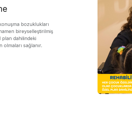
me
 konuşma bozuklukları
mamen bireyselleştirilmiş
 plan dahilindeki
n olmaları sağlanır.