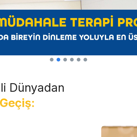
li Dünyadan
Geçiş: