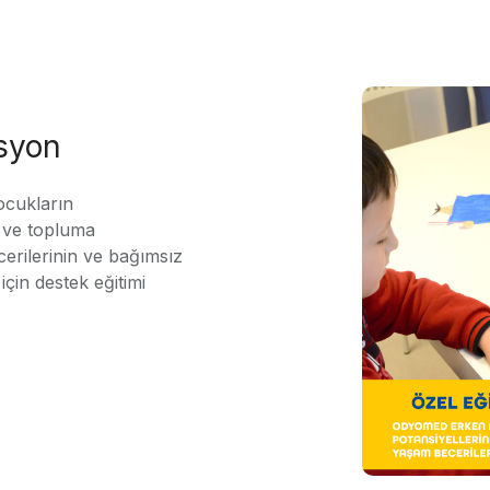
asyon
ocukların
ı ve topluma
erilerinin ve bağımsız
için destek eğitimi