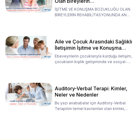
Olan Bireylerin
Rehabilitasyonunda Ana
İŞİTME VE KONUŞMA BOZUKLUĞU OLAN
Babaların Tutumları
BİREYLERİN REHABİLİTASYONUNDA ANA
BABALARIN TUTUMLARI EN BELİRLEYİC
Aile ve Çocuk Arasındaki Sağlıklı
İletişimin İşitme ve Konuşma
Rehabilitasyonundaki Rolü
Ebeveynlerin çocuklarıyla kurduğu iletişim,
çocukların kişilik gelişiminde ve sosyal-
duygusal süreç
Auditory-Verbal Terapi: Kimler,
Neler ve Nedenler
Bu yazı anababalar için Auditory-Verbal
Terapinin temel kavramları olan kimler,
neler ve nedenler üz