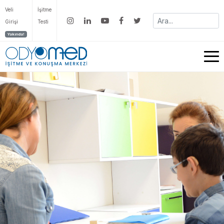
Veli
İşitme
Girişi
Testi
Yakında!