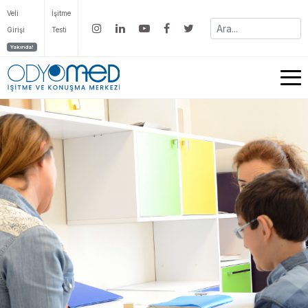
Veli
İşitme
Girişi
Testi
Yakında!