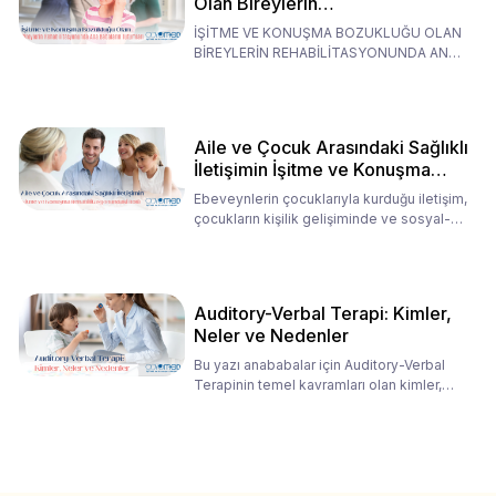
Olan Bireylerin
Rehabilitasyonunda Ana
İŞİTME VE KONUŞMA BOZUKLUĞU OLAN
Babaların Tutumları
BİREYLERİN REHABİLİTASYONUNDA ANA
BABALARIN TUTUMLARI EN BELİRLEYİC
Aile ve Çocuk Arasındaki Sağlıklı
İletişimin İşitme ve Konuşma
Rehabilitasyonundaki Rolü
Ebeveynlerin çocuklarıyla kurduğu iletişim,
çocukların kişilik gelişiminde ve sosyal-
duygusal süreç
Auditory-Verbal Terapi: Kimler,
Neler ve Nedenler
Bu yazı anababalar için Auditory-Verbal
Terapinin temel kavramları olan kimler,
neler ve nedenler üz