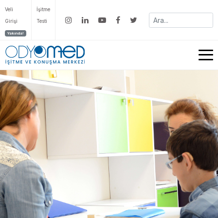
Veli
İşitme
Girişi
Testi
Yakında!