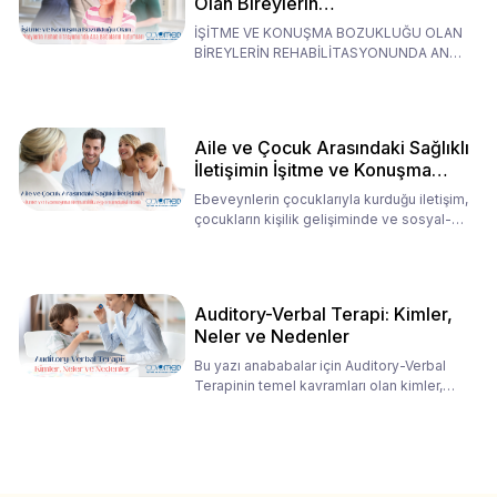
Olan Bireylerin
Rehabilitasyonunda Ana
İŞİTME VE KONUŞMA BOZUKLUĞU OLAN
Babaların Tutumları
BİREYLERİN REHABİLİTASYONUNDA ANA
BABALARIN TUTUMLARI EN BELİRLEYİC
Aile ve Çocuk Arasındaki Sağlıklı
İletişimin İşitme ve Konuşma
Rehabilitasyonundaki Rolü
Ebeveynlerin çocuklarıyla kurduğu iletişim,
çocukların kişilik gelişiminde ve sosyal-
duygusal süreç
Auditory-Verbal Terapi: Kimler,
Neler ve Nedenler
Bu yazı anababalar için Auditory-Verbal
Terapinin temel kavramları olan kimler,
neler ve nedenler üz