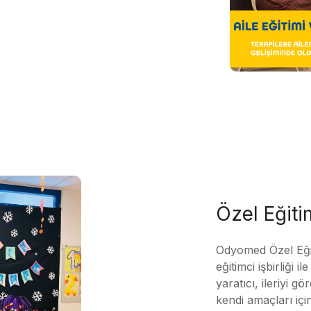
Özel Eğit
Odyomed Özel Eği
eğitimci işbirliği 
yaratıcı, ileriyi g
kendi amaçları içi