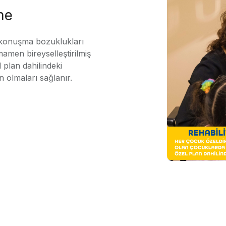
me
 konuşma bozuklukları
mamen bireyselleştirilmiş
 plan dahilindeki
n olmaları sağlanır.