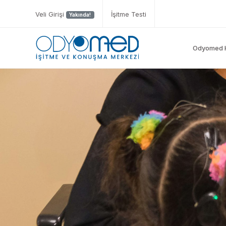
Veli Girişi
İşitme Testi
Yakında!
Odyomed 