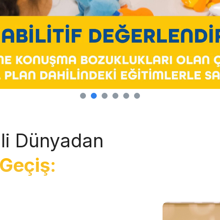
li Dünyadan
Geçiş: