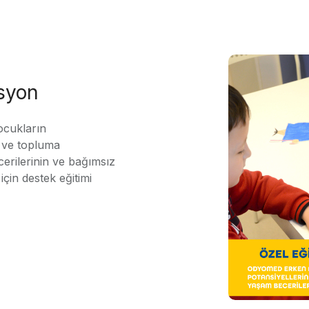
asyon
ocukların
ı ve topluma
erilerinin ve bağımsız
için destek eğitimi