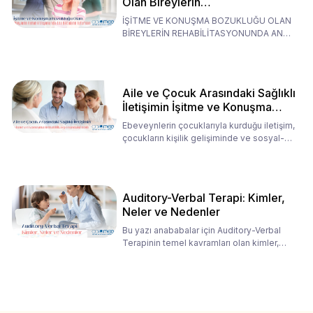
Olan Bireylerin
Rehabilitasyonunda Ana
İŞİTME VE KONUŞMA BOZUKLUĞU OLAN
Babaların Tutumları
BİREYLERİN REHABİLİTASYONUNDA ANA
BABALARIN TUTUMLARI EN BELİRLEYİC
Aile ve Çocuk Arasındaki Sağlıklı
İletişimin İşitme ve Konuşma
Rehabilitasyonundaki Rolü
Ebeveynlerin çocuklarıyla kurduğu iletişim,
çocukların kişilik gelişiminde ve sosyal-
duygusal süreç
Auditory-Verbal Terapi: Kimler,
Neler ve Nedenler
Bu yazı anababalar için Auditory-Verbal
Terapinin temel kavramları olan kimler,
neler ve nedenler üz