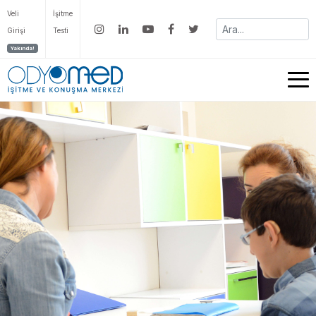
Veli
İşitme
Girişi
Testi
Yakında!