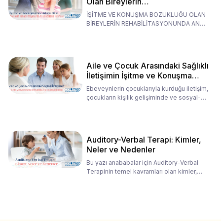
Olan Bireylerin
Rehabilitasyonunda Ana
İŞİTME VE KONUŞMA BOZUKLUĞU OLAN
Babaların Tutumları
BİREYLERİN REHABİLİTASYONUNDA ANA
BABALARIN TUTUMLARI EN BELİRLEYİC
Aile ve Çocuk Arasındaki Sağlıklı
İletişimin İşitme ve Konuşma
Rehabilitasyonundaki Rolü
Ebeveynlerin çocuklarıyla kurduğu iletişim,
çocukların kişilik gelişiminde ve sosyal-
duygusal süreç
Auditory-Verbal Terapi: Kimler,
Neler ve Nedenler
Bu yazı anababalar için Auditory-Verbal
Terapinin temel kavramları olan kimler,
neler ve nedenler üz