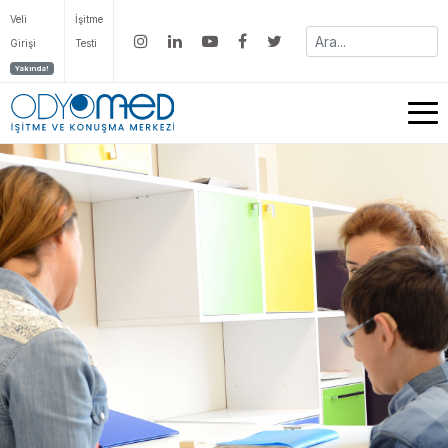
Veli
İşitme
Girişi
Testi
Yakında!