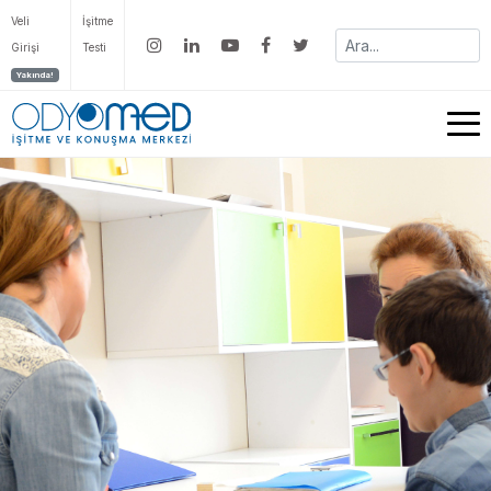
Veli
İşitme
Girişi
Testi
Yakında!