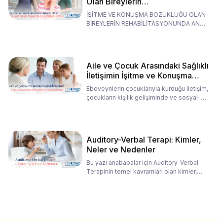
Olan Bireylerin
Rehabilitasyonunda Ana
İŞİTME VE KONUŞMA BOZUKLUĞU OLAN
Babaların Tutumları
BİREYLERİN REHABİLİTASYONUNDA ANA
BABALARIN TUTUMLARI EN BELİRLEYİC
Aile ve Çocuk Arasındaki Sağlıklı
İletişimin İşitme ve Konuşma
Rehabilitasyonundaki Rolü
Ebeveynlerin çocuklarıyla kurduğu iletişim,
çocukların kişilik gelişiminde ve sosyal-
duygusal süreç
Auditory-Verbal Terapi: Kimler,
Neler ve Nedenler
Bu yazı anababalar için Auditory-Verbal
Terapinin temel kavramları olan kimler,
neler ve nedenler üz