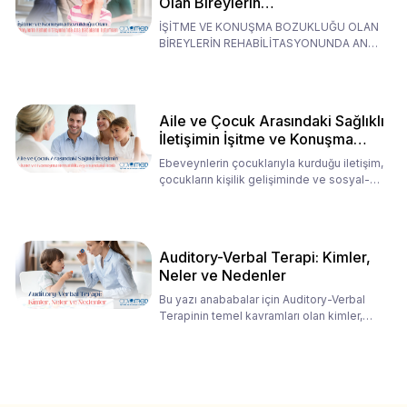
Olan Bireylerin
Rehabilitasyonunda Ana
İŞİTME VE KONUŞMA BOZUKLUĞU OLAN
Babaların Tutumları
BİREYLERİN REHABİLİTASYONUNDA ANA
BABALARIN TUTUMLARI EN BELİRLEYİC
Aile ve Çocuk Arasındaki Sağlıklı
İletişimin İşitme ve Konuşma
Rehabilitasyonundaki Rolü
Ebeveynlerin çocuklarıyla kurduğu iletişim,
çocukların kişilik gelişiminde ve sosyal-
duygusal süreç
Auditory-Verbal Terapi: Kimler,
Neler ve Nedenler
Bu yazı anababalar için Auditory-Verbal
Terapinin temel kavramları olan kimler,
neler ve nedenler üz