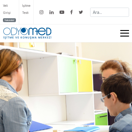
Veli
İşitme
Girişi
Testi
Yakında!