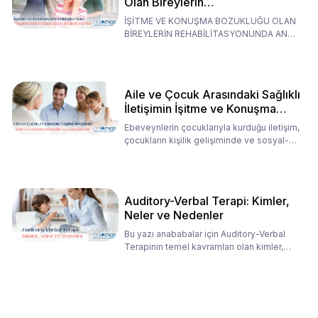
Olan Bireylerin
Rehabilitasyonunda Ana
İŞİTME VE KONUŞMA BOZUKLUĞU OLAN
Babaların Tutumları
BİREYLERİN REHABİLİTASYONUNDA ANA
BABALARIN TUTUMLARI EN BELİRLEYİC
Aile ve Çocuk Arasındaki Sağlıklı
İletişimin İşitme ve Konuşma
Rehabilitasyonundaki Rolü
Ebeveynlerin çocuklarıyla kurduğu iletişim,
çocukların kişilik gelişiminde ve sosyal-
duygusal süreç
Auditory-Verbal Terapi: Kimler,
Neler ve Nedenler
Bu yazı anababalar için Auditory-Verbal
Terapinin temel kavramları olan kimler,
neler ve nedenler üz