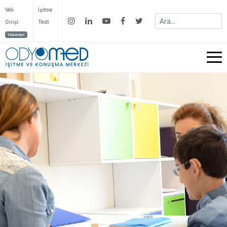
Veli
İşitme
Girişi
Testi
Yakında!