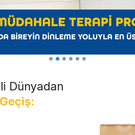
li Dünyadan
Geçiş: