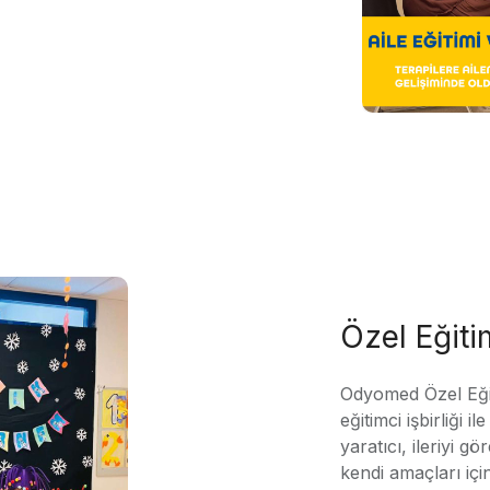
Özel Eğit
Odyomed Özel Eği
eğitimci işbirliği 
yaratıcı, ileriyi g
kendi amaçları içi