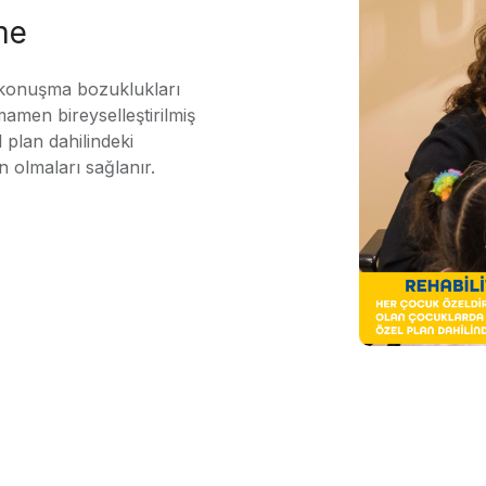
me
 konuşma bozuklukları
mamen bireyselleştirilmiş
 plan dahilindeki
n olmaları sağlanır.