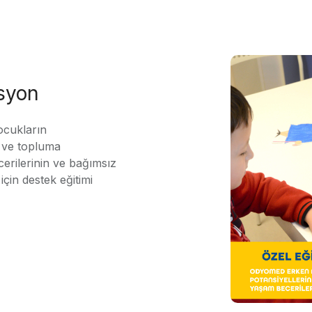
asyon
ocukların
ı ve topluma
erilerinin ve bağımsız
için destek eğitimi