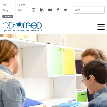
Veli
İşitme
Girişi
Testi
Yakında!