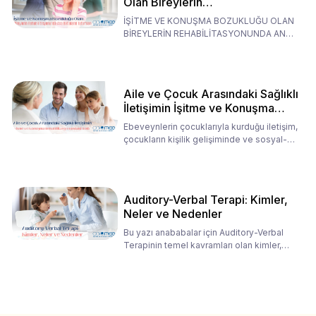
Olan Bireylerin
Rehabilitasyonunda Ana
İŞİTME VE KONUŞMA BOZUKLUĞU OLAN
Babaların Tutumları
BİREYLERİN REHABİLİTASYONUNDA ANA
BABALARIN TUTUMLARI EN BELİRLEYİC
Aile ve Çocuk Arasındaki Sağlıklı
İletişimin İşitme ve Konuşma
Rehabilitasyonundaki Rolü
Ebeveynlerin çocuklarıyla kurduğu iletişim,
çocukların kişilik gelişiminde ve sosyal-
duygusal süreç
Auditory-Verbal Terapi: Kimler,
Neler ve Nedenler
Bu yazı anababalar için Auditory-Verbal
Terapinin temel kavramları olan kimler,
neler ve nedenler üz