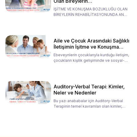
Olan Bireylerin
Rehabilitasyonunda Ana
İŞİTME VE KONUŞMA BOZUKLUĞU OLAN
Babaların Tutumları
BİREYLERİN REHABİLİTASYONUNDA ANA
BABALARIN TUTUMLARI EN BELİRLEYİC
Aile ve Çocuk Arasındaki Sağlıklı
İletişimin İşitme ve Konuşma
Rehabilitasyonundaki Rolü
Ebeveynlerin çocuklarıyla kurduğu iletişim,
çocukların kişilik gelişiminde ve sosyal-
duygusal süreç
Auditory-Verbal Terapi: Kimler,
Neler ve Nedenler
Bu yazı anababalar için Auditory-Verbal
Terapinin temel kavramları olan kimler,
neler ve nedenler üz