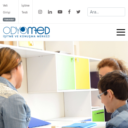
Veli
İşitme
Girişi
Testi
Yakında!