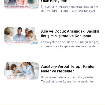
Olan Bireylerin
Rehabilitasyonunda Ana
İŞİTME VE KONUŞMA BOZUKLUĞU OLAN
Babaların Tutumları
BİREYLERİN REHABİLİTASYONUNDA ANA
BABALARIN TUTUMLARI EN BELİRLEYİC
Aile ve Çocuk Arasındaki Sağlıklı
İletişimin İşitme ve Konuşma
Rehabilitasyonundaki Rolü
Ebeveynlerin çocuklarıyla kurduğu iletişim,
çocukların kişilik gelişiminde ve sosyal-
duygusal süreç
Auditory-Verbal Terapi: Kimler,
Neler ve Nedenler
Bu yazı anababalar için Auditory-Verbal
Terapinin temel kavramları olan kimler,
neler ve nedenler üz