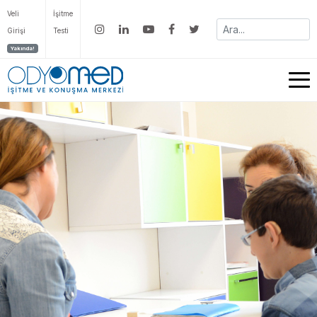
Veli
İşitme
Girişi
Testi
Yakında!