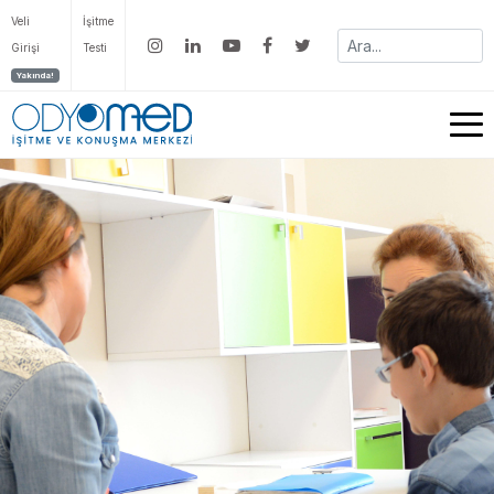
Veli
İşitme
Girişi
Testi
Yakında!