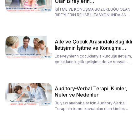
Olan Bireylerin
Rehabilitasyonunda Ana
İŞİTME VE KONUŞMA BOZUKLUĞU OLAN
Babaların Tutumları
BİREYLERİN REHABİLİTASYONUNDA ANA
BABALARIN TUTUMLARI EN BELİRLEYİC
Aile ve Çocuk Arasındaki Sağlıklı
İletişimin İşitme ve Konuşma
Rehabilitasyonundaki Rolü
Ebeveynlerin çocuklarıyla kurduğu iletişim,
çocukların kişilik gelişiminde ve sosyal-
duygusal süreç
Auditory-Verbal Terapi: Kimler,
Neler ve Nedenler
Bu yazı anababalar için Auditory-Verbal
Terapinin temel kavramları olan kimler,
neler ve nedenler üz