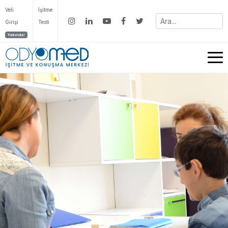
Veli
İşitme
Girişi
Testi
Yakında!