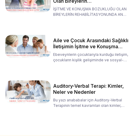
Olan Bireylerin
Rehabilitasyonunda Ana
İŞİTME VE KONUŞMA BOZUKLUĞU OLAN
Babaların Tutumları
BİREYLERİN REHABİLİTASYONUNDA ANA
BABALARIN TUTUMLARI EN BELİRLEYİC
Aile ve Çocuk Arasındaki Sağlıklı
İletişimin İşitme ve Konuşma
Rehabilitasyonundaki Rolü
Ebeveynlerin çocuklarıyla kurduğu iletişim,
çocukların kişilik gelişiminde ve sosyal-
duygusal süreç
Auditory-Verbal Terapi: Kimler,
Neler ve Nedenler
Bu yazı anababalar için Auditory-Verbal
Terapinin temel kavramları olan kimler,
neler ve nedenler üz