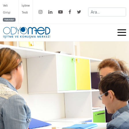
Veli
İşitme
Girişi
Testi
Yakında!