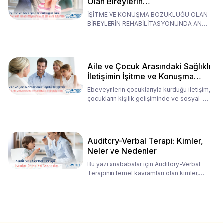
Olan Bireylerin
Rehabilitasyonunda Ana
İŞİTME VE KONUŞMA BOZUKLUĞU OLAN
Babaların Tutumları
BİREYLERİN REHABİLİTASYONUNDA ANA
BABALARIN TUTUMLARI EN BELİRLEYİC
Aile ve Çocuk Arasındaki Sağlıklı
İletişimin İşitme ve Konuşma
Rehabilitasyonundaki Rolü
Ebeveynlerin çocuklarıyla kurduğu iletişim,
çocukların kişilik gelişiminde ve sosyal-
duygusal süreç
Auditory-Verbal Terapi: Kimler,
Neler ve Nedenler
Bu yazı anababalar için Auditory-Verbal
Terapinin temel kavramları olan kimler,
neler ve nedenler üz