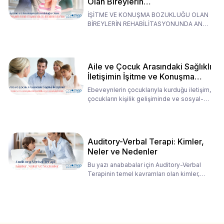
Olan Bireylerin
Rehabilitasyonunda Ana
İŞİTME VE KONUŞMA BOZUKLUĞU OLAN
Babaların Tutumları
BİREYLERİN REHABİLİTASYONUNDA ANA
BABALARIN TUTUMLARI EN BELİRLEYİC
Aile ve Çocuk Arasındaki Sağlıklı
İletişimin İşitme ve Konuşma
Rehabilitasyonundaki Rolü
Ebeveynlerin çocuklarıyla kurduğu iletişim,
çocukların kişilik gelişiminde ve sosyal-
duygusal süreç
Auditory-Verbal Terapi: Kimler,
Neler ve Nedenler
Bu yazı anababalar için Auditory-Verbal
Terapinin temel kavramları olan kimler,
neler ve nedenler üz