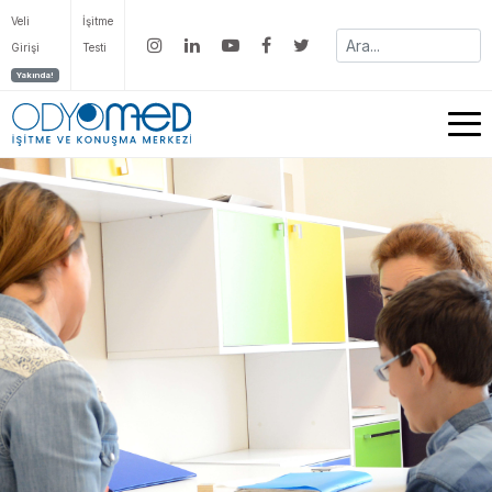
Veli
İşitme
Girişi
Testi
Yakında!