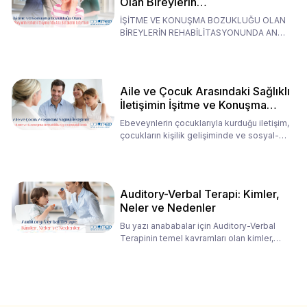
Olan Bireylerin
Rehabilitasyonunda Ana
İŞİTME VE KONUŞMA BOZUKLUĞU OLAN
Babaların Tutumları
BİREYLERİN REHABİLİTASYONUNDA ANA
BABALARIN TUTUMLARI EN BELİRLEYİC
Aile ve Çocuk Arasındaki Sağlıklı
İletişimin İşitme ve Konuşma
Rehabilitasyonundaki Rolü
Ebeveynlerin çocuklarıyla kurduğu iletişim,
çocukların kişilik gelişiminde ve sosyal-
duygusal süreç
Auditory-Verbal Terapi: Kimler,
Neler ve Nedenler
Bu yazı anababalar için Auditory-Verbal
Terapinin temel kavramları olan kimler,
neler ve nedenler üz