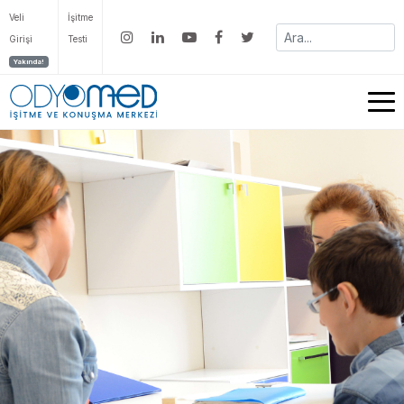
Veli
İşitme
Girişi
Testi
Yakında!