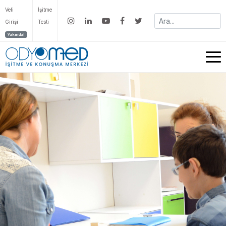
Veli
İşitme
Girişi
Testi
Yakında!