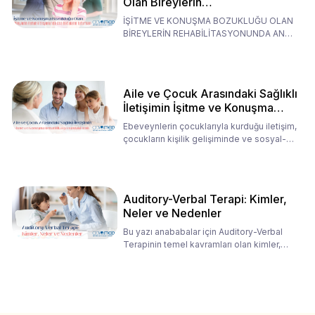
Olan Bireylerin
Rehabilitasyonunda Ana
İŞİTME VE KONUŞMA BOZUKLUĞU OLAN
Babaların Tutumları
BİREYLERİN REHABİLİTASYONUNDA ANA
BABALARIN TUTUMLARI EN BELİRLEYİC
Aile ve Çocuk Arasındaki Sağlıklı
İletişimin İşitme ve Konuşma
Rehabilitasyonundaki Rolü
Ebeveynlerin çocuklarıyla kurduğu iletişim,
çocukların kişilik gelişiminde ve sosyal-
duygusal süreç
Auditory-Verbal Terapi: Kimler,
Neler ve Nedenler
Bu yazı anababalar için Auditory-Verbal
Terapinin temel kavramları olan kimler,
neler ve nedenler üz