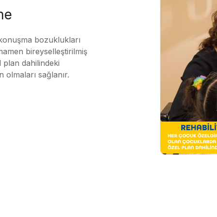
me
 konuşma bozuklukları
mamen bireyselleştirilmiş
 plan dahilindeki
n olmaları sağlanır.