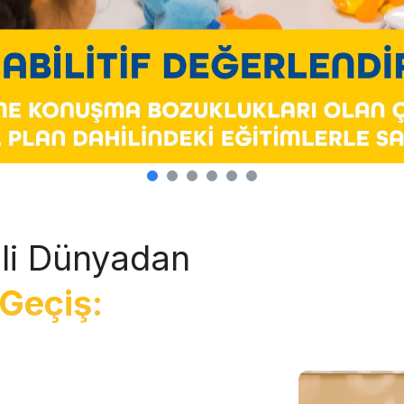
li Dünyadan
Geçiş: