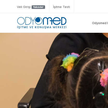
Veli Girişi
İşitme Testi
Yakında!
Odyomed 