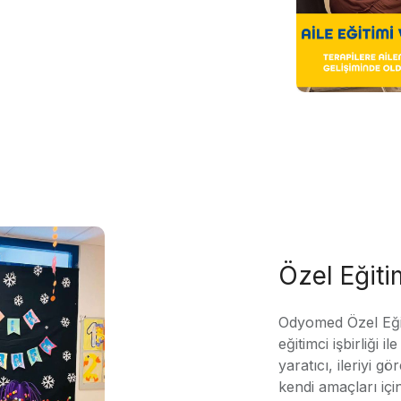
Özel Eğit
Odyomed Özel Eği
eğitimci işbirliği 
yaratıcı, ileriyi g
kendi amaçları içi