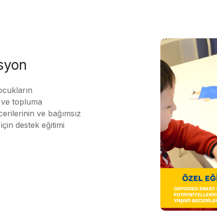
asyon
ocukların
ı ve topluma
erilerinin ve bağımsız
için destek eğitimi