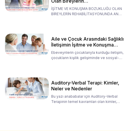
Olan Bireylerin
Rehabilitasyonunda Ana
İŞİTME VE KONUŞMA BOZUKLUĞU OLAN
Babaların Tutumları
BİREYLERİN REHABİLİTASYONUNDA ANA
BABALARIN TUTUMLARI EN BELİRLEYİC
Aile ve Çocuk Arasındaki Sağlıklı
İletişimin İşitme ve Konuşma
Rehabilitasyonundaki Rolü
Ebeveynlerin çocuklarıyla kurduğu iletişim,
çocukların kişilik gelişiminde ve sosyal-
duygusal süreç
Auditory-Verbal Terapi: Kimler,
Neler ve Nedenler
Bu yazı anababalar için Auditory-Verbal
Terapinin temel kavramları olan kimler,
neler ve nedenler üz