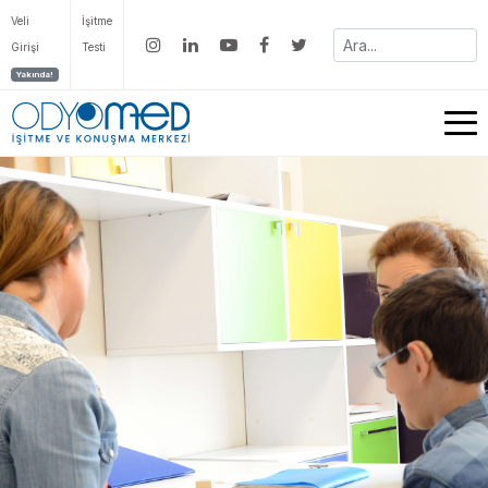
Veli
İşitme
Girişi
Testi
Yakında!