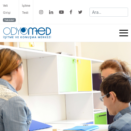
Veli
İşitme
Girişi
Testi
Yakında!