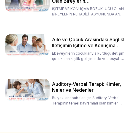
Olan Bireylerin
Rehabilitasyonunda Ana
İŞİTME VE KONUŞMA BOZUKLUĞU OLAN
Babaların Tutumları
BİREYLERİN REHABİLİTASYONUNDA ANA
BABALARIN TUTUMLARI EN BELİRLEYİC
Aile ve Çocuk Arasındaki Sağlıklı
İletişimin İşitme ve Konuşma
Rehabilitasyonundaki Rolü
Ebeveynlerin çocuklarıyla kurduğu iletişim,
çocukların kişilik gelişiminde ve sosyal-
duygusal süreç
Auditory-Verbal Terapi: Kimler,
Neler ve Nedenler
Bu yazı anababalar için Auditory-Verbal
Terapinin temel kavramları olan kimler,
neler ve nedenler üz