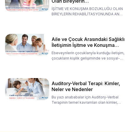
Olan Bireylerin
Rehabilitasyonunda Ana
İŞİTME VE KONUŞMA BOZUKLUĞU OLAN
Babaların Tutumları
BİREYLERİN REHABİLİTASYONUNDA ANA
BABALARIN TUTUMLARI EN BELİRLEYİC
Aile ve Çocuk Arasındaki Sağlıklı
İletişimin İşitme ve Konuşma
Rehabilitasyonundaki Rolü
Ebeveynlerin çocuklarıyla kurduğu iletişim,
çocukların kişilik gelişiminde ve sosyal-
duygusal süreç
Auditory-Verbal Terapi: Kimler,
Neler ve Nedenler
Bu yazı anababalar için Auditory-Verbal
Terapinin temel kavramları olan kimler,
neler ve nedenler üz