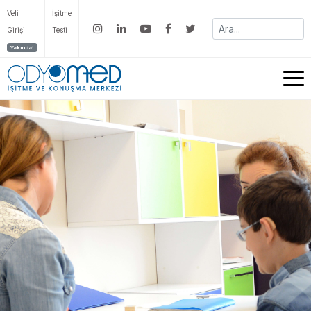
Veli
İşitme
Girişi
Testi
Yakında!