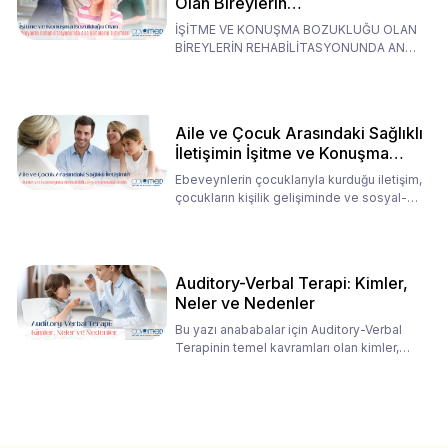
Olan Bireylerin
Rehabilitasyonunda Ana
İŞİTME VE KONUŞMA BOZUKLUĞU OLAN
Babaların Tutumları
BİREYLERİN REHABİLİTASYONUNDA ANA
BABALARIN TUTUMLARI EN BELİRLEYİC
Aile ve Çocuk Arasındaki Sağlıklı
İletişimin İşitme ve Konuşma
Rehabilitasyonundaki Rolü
Ebeveynlerin çocuklarıyla kurduğu iletişim,
çocukların kişilik gelişiminde ve sosyal-
duygusal süreç
Auditory-Verbal Terapi: Kimler,
Neler ve Nedenler
Bu yazı anababalar için Auditory-Verbal
Terapinin temel kavramları olan kimler,
neler ve nedenler üz