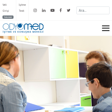
Veli
İşitme
Girişi
Testi
Yakında!